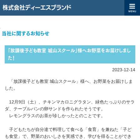
株式会社ディーエスブランド
ディーエスブランド企業サイト（コーポレートサイト）|株式会社ディ
TOP
当社に関するお知らせ
「放課後子ども教室 城山スクール」様へお野菜をお届けしまし
た！
2023-12-14
「放課後子ども教室 城山スクール」様へ、お野菜をお届けしま
した。
12月9日（土）、チキンマカロニグラタン、緑色たっぷりのサラ
ダ、テーブルパンの卵サンドを作られたそうです。
レモングラスのお茶が珍しかったとのことです。
子どもたちが自分達で料理して食べる「食育」を兼ねた「子ど
も食堂」で、野菜のおいしさを実感でき、学びを得ることができ