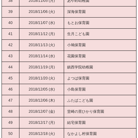
38
2018/11/05 (月)
あやめ幼稚園
39
2018/11/06 (火)
深海保育園
40
2018/11/07 (水)
もとお保育園
41
2018/11/12 (月)
生月こども園
42
2018/11/13 (火)
小鳩保育園
43
2018/11/14 (水)
花園保育園
44
2018/11/19 (月)
鎮西学院幼稚園
45
2018/11/20 (火)
よつば保育園
46
2018/12/05 (水)
小島保育園
47
2018/12/06 (木)
ふたばこども園
48
2018/12/07 (金)
堂崎の里ひかり保育園
49
2018/12/17 (月)
結宅保育園
50
2018/12/18 (火)
なかよし村保育園