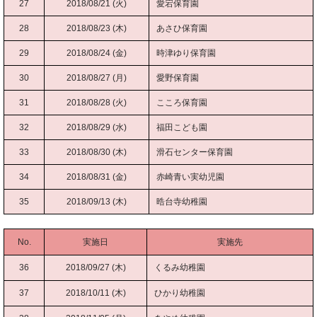
27
2018/08/21 (火)
愛宕保育園
28
2018/08/23 (木)
あさひ保育園
29
2018/08/24 (金)
時津ゆり保育園
30
2018/08/27 (月)
愛野保育園
31
2018/08/28 (火)
こころ保育園
32
2018/08/29 (水)
福田こども園
33
2018/08/30 (木)
滑石センター保育園
34
2018/08/31 (金)
赤崎青い実幼児園
35
2018/09/13 (木)
晧台寺幼稚園
No.
実施日
実施先
36
2018/09/27 (木)
くるみ幼稚園
37
2018/10/11 (木)
ひかり幼稚園