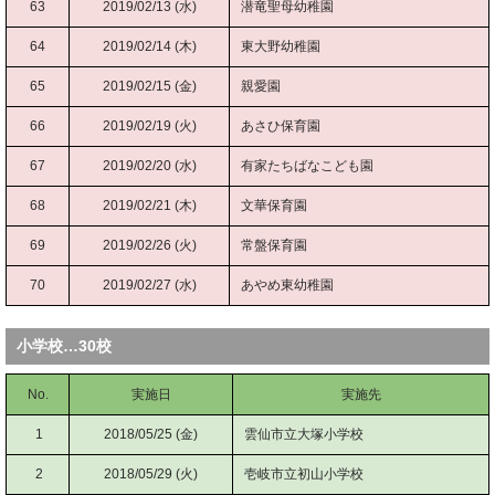
63
2019/02/13 (水)
潜竜聖母幼稚園
64
2019/02/14 (木)
東大野幼稚園
65
2019/02/15 (金)
親愛園
66
2019/02/19 (火)
あさひ保育園
67
2019/02/20 (水)
有家たちばなこども園
68
2019/02/21 (木)
文華保育園
69
2019/02/26 (火)
常盤保育園
70
2019/02/27 (水)
あやめ東幼稚園
小学校…30校
No.
実施日
実施先
1
2018/05/25 (金)
雲仙市立大塚小学校
2
2018/05/29 (火)
壱岐市立初山小学校