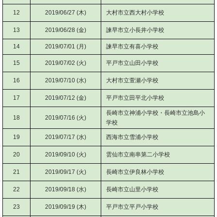
12
2019/06/27 (木)
大村市立西大村小学校
13
2019/06/28 (金)
諫早市立小長井小学校
14
2019/07/01 (月)
諫早市立有喜小学校
15
2019/07/02 (火)
平戸市立山田小学校
16
2019/07/10 (水)
大村市立萱瀬小学校
17
2019/07/12 (金)
平戸市立田平北小学校
長崎市立神浦小学校・長崎市立池島小
18
2019/07/16 (火)
学校
19
2019/07/17 (水)
西海市立雪浦小学校
20
2019/09/10 (火)
雲仙市立南串第二小学校
21
2019/09/17 (火)
長崎市立伊良林小学校
22
2019/09/18 (水)
長崎市立山里小学校
23
2019/09/19 (木)
平戸市立平戸小学校