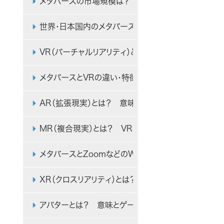
メタバースの市場規模は？ 2030年の日本・世界市
世界・日本国内のメタバース開発・制作・関連企業の
VR（バーチャルリアリティ）とは？ 意味や仕組み、ビ
メタバースとVRの違い・特徴・メリット・ビジネスでの
AR（拡張現実）とは？ 意味やVRとの違い、ビジネス
MR（複合現実）とは？ VR・ARとの違いやビジネス
メタバースとZoomなどのWeb会議システムの違いとメ
XR（クロスリアリティ）とは？ VR・AR・MRとの違い
アバターとは？ 意味とゲーム・メタバースでの活用