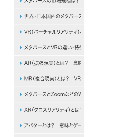
メタバースの市場規模は？ 2030年の日本・世界市
世界・日本国内のメタバース開発・制作・関連企業の
VR（バーチャルリアリティ）とは？ 意味や仕組み、ビ
メタバースとVRの違い・特徴・メリット・ビジネスでの
AR（拡張現実）とは？ 意味やVRとの違い、ビジネス
MR（複合現実）とは？ VR・ARとの違いやビジネス
メタバースとZoomなどのWeb会議システムの違いとメ
XR（クロスリアリティ）とは？ VR・AR・MRとの違い
アバターとは？ 意味とゲーム・メタバースでの活用