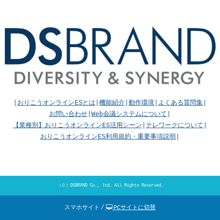
|
おりこうオンラインESとは
|
機能紹介
|
動作環境
|
よくある質問集
|
お問い合わせ
|
Web会議システムについて
|
【業種別】おりこうオンラインES活用シーン
|
テレワークについて
|
おりこうオンラインES利用規約・重要事項説明
|
（Ｃ）
DSBRAND Co., ltd.
All Rights Reserved.
スマホサイト
/
PCサイトに切替