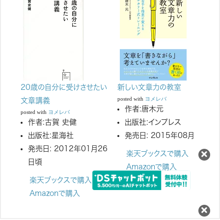
20歳の自分に受けさせたい
新しい文章力の教室
posted with
ヨメレバ
文章講義
作者:
唐木元
posted with
ヨメレバ
作者:
古賀 史健
出版社:
インプレス
出版社:
星海社
発売日:
2015年08月
発売日:
2012年01月26
楽天ブックスで購入
日頃
Amazonで購入
楽天ブックスで購入
Amazonで購入