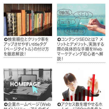
検索順位とクリック率を
コンテンツSEOとは？ メ


アップさせやすいtitleタグ
リットとデメリット、実施する
（ページタイトル）の付け方
際の具体的な手順をWeb
を徹底解説！
マーケティング初心者へ解
説！
企業ホームページ（Web
アクセス数を増やせるホ

