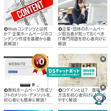
Webコンテンツとは何
企業・団体のホームペー


か？ 企業ホームぺージのコ
ジ担当者が知っておくべき
ンテンツ作成を基礎から徹
IT専門用語を初心者向けに
底解説！
解説
無料ホームページ作成ソ
ログインとは？ 意味や


フトのメリット・デメリットを、
方法を初心者向けにわかり
初心者にも簡単に解説！
やすく解説