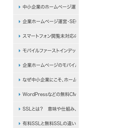
中小企業のホームページ運営・SEO対策の初心者向
企業ホームページ運営・SEO対策の初心者向け参考
スマートフォン閲覧未対応のまま、ホームページを放
モバイルファーストインデックスのSEOへの影響と対
企業ホームページのモバイルフレンドリー対応の必要
なぜ中小企業にこそ、ホームページのセキュリティ対
WordPressなどの無料CMSはなぜサイバー攻撃
SSLとは？ 意味や仕組み、企業ホームページ導入の
有料SSLと無料SSLの違いとは？ メリット・デメリッ