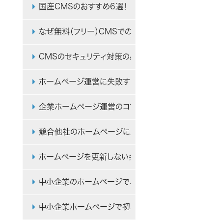
国産CMSのおすすめ6選！ 日本製CMSのメリット
なぜ無料（フリー）CMSでのホームページ作成は、中
CMSのセキュリティ対策の必要性と脆弱性（リスク）
ホームページ運営に失敗する中小企業に共通している
企業ホームページ運営のコツは「訪問者は自社を知らな
競合他社のホームページに勝つ方法・対策と、差別化
ホームページを更新しない会社はなぜ成果を出せない
中小企業のホームページで、おしゃれなデザインや見た
中小企業ホームページで初心者が過大評価・過小評価