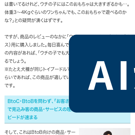
は書いてるけれど、ウチの子にはこのおもちゃは大きすぎるかも…。
体重3～4Kgぐらいのワンちゃんでも、このおもちゃで遊べるのか
な？」との疑問が湧くはずです。
ですが、商品のレビューのなかに「ウチの3.5Kgのトイプードル（オ
ス）用に購入しました。毎日喜んでこのおもちゃで遊んでいます」と
の内容があれば、「ウチの子でも大丈夫そうだ」と疑問を解消でき
るでしょう。
※たとえ犬種が同じトイプードルで合致しなくても、体重が同じぐ
らいであれば、この商品が適しているかどうかの類推は可能なはず
です。
BtoC・BtoBを問わず、「お客さまの声・導入事例」があること
で見込み客の商品・サービスの理解度は高まり、購入までのス
ピードが速まる
そして、これはBtoB向けの商品・サー