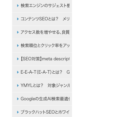
検索エンジンのサジェスト機能とは？ SEO対策への
コンテンツSEOとは？ メリットとデメリット、実施す
アクセス数を増やせる、良質なSEOコンテンツの作り
検索順位とクリック率をアップさせやすいtitleタグ（
【SEO対策】meta descriptionタグの最適な
E-E-A-T（E-A-T）とは？ Googleの評価基準と
YMYLとは？ 対象ジャンルやSEOでの対策ポイントや
Googleの生成AI検索最適化ガイドを初心者向けに解
ブラックハットSEOとホワイトハットSEOの違いと