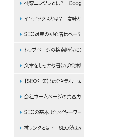
検索エンジンとは？ Google・Yahoo!・Bingな
インデックスとは？ 意味と検索エンジンの仕組み・S
SEO対策の初心者はページ数を増やすことから始めよ
トップページの検索順位にこだわる会社はなぜSEO
文章をしっかり書けば検索順位が上がる！ SEOと文
【SEO対策】なぜ企業ホームページの集客では、Web
会社ホームページの集客力アップ！ 初心者でも簡単
SEOの基本 ビッグキーワードとスモールキーワードと
被リンクとは？ SEO効果や良質なリンクを増やす方