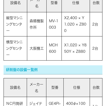
設備名
型番
仕様
台数
名
縦型マシニ
X2,400 × Y
森精機製
MV-1
ングセンタ
1,020 × Z80
2台
作所
003
ー
0
横型マシニ
MCH
X1,020 × Y8
ングセンタ
大阪機工
2台
600
50Y × Z880
ー
研削盤の設備一覧例
メーカー
設備名
型番
仕様
台数
名
ＮＣ円筒研
ジェイテ
GE4Pi-
400φ×100