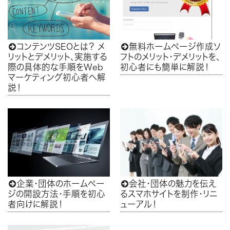
コンテンツSEOとは？ メ
無料ホームページ作成ソ


リットとデメリット、実施する
フトのメリット・デメリットを、
際の具体的な手順をWeb
初心者にも簡単に解説！
マーケティング初心者へ解
説！
企業・団体のホームペー
会社・団体の魅力を伝え


ジの開設方法・手順を初心
るスマホサイトを制作・リニ
者向けに解説！
ューアル！