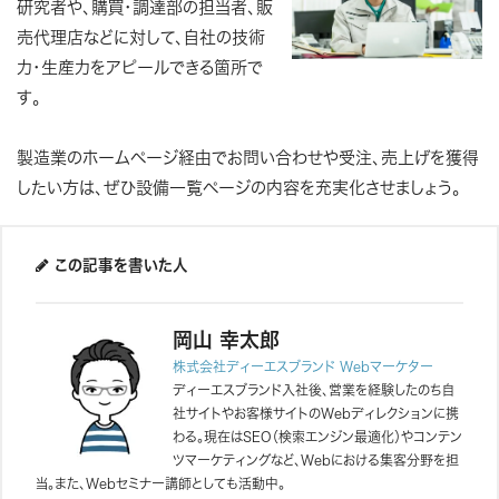
研究者や、購買・調達部の担当者、販
売代理店などに対して、自社の技術
力・生産力をアピールできる箇所で
す。
製造業のホームページ経由でお問い合わせや受注、売上げを獲得
したい方は、ぜひ設備一覧ページの内容を充実化させましょう。

この記事を書いた人
岡山 幸太郎
株式会社ディーエスブランド Webマーケター
ディーエスブランド入社後、営業を経験したのち自
社サイトやお客様サイトのWebディレクションに携
わる。
現在はSEO（検索エンジン最適化）やコンテン
ツマーケティングなど、Webにおける集客分野を担
当。
また、Webセミナー講師としても活動中。