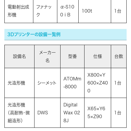
電動射出成
ファナッ
α-S10
100t
1台
形機
ク
0 i B
3Dプリンターの設備一覧例
メーカー
設備名
型番
仕様
台数
名
X800×Y
ATOMm
光造形機
シーメット
600×Z40
1台
-8000
0
光造形機
Digital
X65×Y6
（高耐熱・微
DWS
Wax 02
1台
5×Z90
細造形）
8J