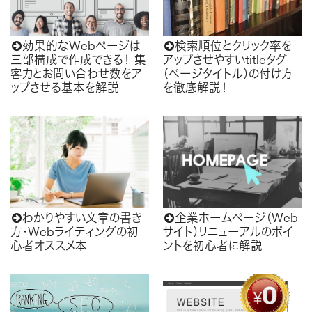
効果的なWebページは
検索順位とクリック率を


三部構成で作成できる！ 集
アップさせやすいtitleタグ
客力とお問い合わせ数をア
（ページタイトル）の付け方
ップさせる基本を解説
を徹底解説！
わかりやすい文章の書き
企業ホームページ（Web


方・Webライティングの初
サイト）リニューアルのポイ
心者オススメ本
ントを初心者に解説