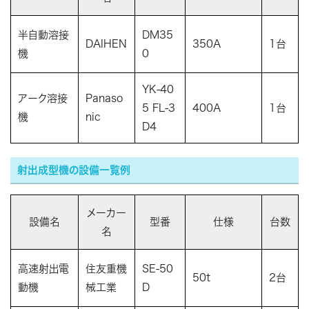
半自動溶接
DM35
DAIHEN
350A
1台
機
0
YK-40
アーク溶接
Panaso
5 FL-3
400A
1台
機
nic
D4
射出成型機の設備一覧例
メーカー
設備名
型番
仕様
台数
名
高速射出電
住友重機
SE-50
50t
2台
動機
械工業
D