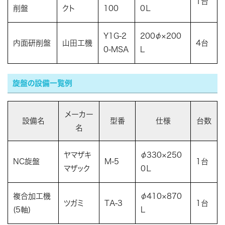
1台
削盤
クト
100
0Ｌ
Y1G-2
200φ×200
内面研削盤
山田工機
4台
0-MSA
L
旋盤の設備一覧例
メーカー
設備名
型番
仕様
台数
名
ヤマザキ
φ330×250
NC旋盤
M-5
1台
マザック
0Ｌ
複合加工機
φ410×870
ツガミ
TA-3
1台
(5軸)
L