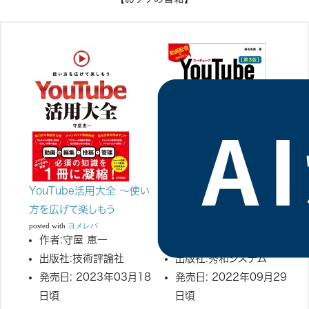
YouTube活用大全 〜使い
YouTube完全マニュアル
方を広げて楽しもう
［第3版］
posted with
ヨメレバ
posted with
ヨメレバ
作者:
守屋 恵一
作者:
桑名由美
出版社:
技術評論社
出版社:
秀和システム
発売日:
2023年03月18
発売日:
2022年09月29
日頃
日頃