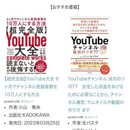
【おすすめ書籍】
【超完全版】YouTube大全 6
YouTubeチャンネル 成功のツ
ヶ月でチャンネル登録者数を
ボ77 安定した収益をあげる
10万人にする方法
ために必要なことから、チャン
posted with
ヨメレバ
ネル運営、サムネイルや動画の
作者:
小山 竜央
作り方 まで
出版社:
KADOKAWA
posted with
ヨメレバ
発売日:
2023年03月25日
作者:
生パスタ