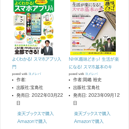
よくわかる! スマホアプリ入
NHK趣味どきっ! 生活が楽
門
になる! スマホ基本のキ
posted with
ヨメレバ
posted with
ヨメレバ
作者:
作者:
岡嶋 裕史
出版社:
宝島社
出版社:
宝島社
発売日:
2022年03月22
発売日:
2023年09月12
日
日
楽天ブックスで購入
楽天ブックスで購入
Amazonで購入
Amazonで購入