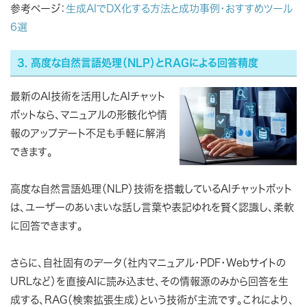
参考ページ：
生成AIでDX化する方法と成功事例・おすすめツール
6選
3. 高度な自然言語処理（NLP）とRAGによる回答精度
最新のAI技術を活用したAIチャット
ボットなら、マニュアルの形骸化や情
報のアップデート不足も手軽に解消
できます。
高度な自然言語処理（NLP）技術を搭載しているAIチャットボット
は、ユーザーのあいまいな話し言葉や表記ゆれを賢く認識し、柔軟
に回答できます。
さらに、自社固有のデータ（社内マニュアル・PDF・Webサイトの
URLなど）を直接AIに読み込ませ、その情報源のみから回答を生
成する、RAG（検索拡張生成）という技術が主流です。これにより、