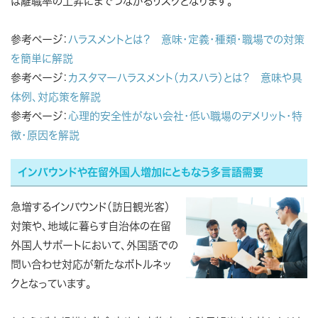
は離職率の上昇にまでつながるリスクとなります。
参考ページ：
ハラスメントとは？ 意味・定義・種類・職場での対策
を簡単に解説
参考ページ：
カスタマーハラスメント（カスハラ）とは？ 意味や具
体例、対応策を解説
参考ページ：
心理的安全性がない会社・低い職場のデメリット・特
徴・原因を解説
インバウンドや在留外国人増加にともなう多言語需要
急増するインバウンド（訪日観光客）
対策や、地域に暮らす自治体の在留
外国人サポートにおいて、外国語での
問い合わせ対応が新たなボトルネッ
クとなっています。