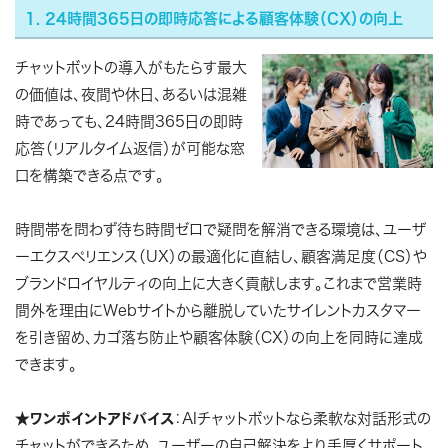
1. 24時間365日の即時応答による顧客体験（CX）の向上
チャットボットの導入がもたらす最大
の価値は、夜間や休日、あるいは混雑
時であっても、24時間365日の即時
応答（リアルタイム返信）が可能な窓
口を構築できる点です。
時間帯を問わず待ち時間ゼロで疑問を解消できる環境は、ユーザ
ーエクスペリエンス（UX）の最適化に直結し、顧客満足度（CS）や
ブランドロイヤルティの向上に大きく貢献します。これまで営業時
間外を理由にWebサイトから離脱していたサイレントカスタマー
を引き留め、カゴ落ち防止や顧客体験（CX）の向上を同時に達成
できます。
★
ワンポイントアドバイス
：AIチャットボットなら柔軟な対話形式の
チャットができるため、ユーザーの自己解決をより手厚くサポート