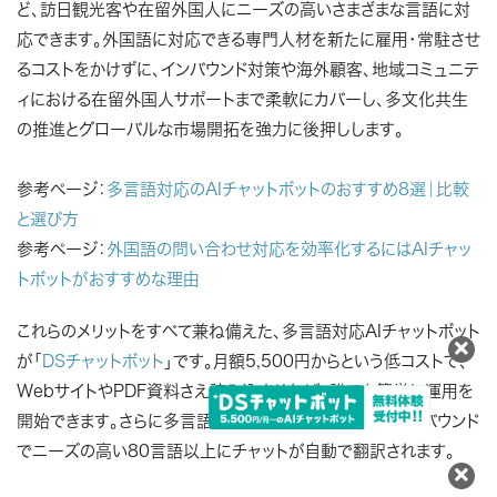
ど、訪日観光客や在留外国人にニーズの高いさまざまな言語に対
応できます。外国語に対応できる専門人材を新たに雇用・常駐させ
るコストをかけずに、インバウンド対策や海外顧客、地域コミュニテ
ィにおける在留外国人サポートまで柔軟にカバーし、多文化共生
の推進とグローバルな市場開拓を強力に後押しします。
参考ページ：
多言語対応のAIチャットボットのおすすめ8選｜比較
と選び方
参考ページ：
外国語の問い合わせ対応を効率化するにはAIチャッ
トボットがおすすめな理由
これらのメリットをすべて兼ね備えた、多言語対応AIチャットボット
が「
DSチャットボット
」です。月額5,500円からという低コストで、
WebサイトやPDF資料さえ読み込ませれば、誰でも簡単に運用を
開始できます。さらに多言語オプションを導入すれば、インバウンド
でニーズの高い80言語以上にチャットが自動で翻訳されます。