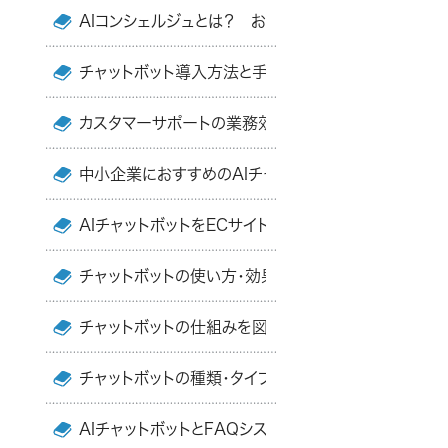
AIコンシェルジュとは？ おすすめサービスと事例・比
チャットボット導入方法と手順を初心者向けにまるっと
カスタマーサポートの業務効率化におすすめのAIチャ
中小企業におすすめのAIチャットボット7選・事例・比
AIチャットボットをECサイトに導入するメリット＆事例
チャットボットの使い方・効果的な運用方法を初心者
チャットボットの仕組みを図解で解説｜AI型・シナリオ
チャットボットの種類・タイプや特徴・仕組みとおすす
AIチャットボットとFAQシステムの違いをわかりやす