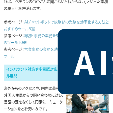
れば、「ベテランの〇〇さんに聞かないとわからない」といった業務
の属人化を解消します。
参考ページ：
AIチャットボットで総務部の業務を効率化する方法と
おすすめツール5選
参考ページ：
総務・事務の業務を効率化・DX化する方法とおすす
めツール10選
参考ページ：
営業事務の業務を効率化・DX化する方法とおすすめ
ツール
インバウンド対策や多言語対応｜言語の壁を越えたグローバ
ル展開
海外からのアクセスや、国内に暮らす
外国人住民からの問い合わせに対し、
言語の壁をなくして円滑にコミュニケ
ーションをとる使い方です。