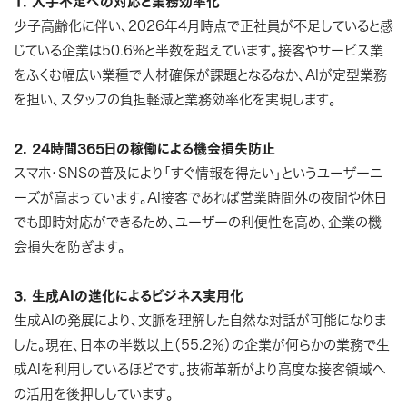
1. 人手不足への対応と業務効率化
少子高齢化に伴い、2026年4月時点で正社員が不足していると感
じている企業は50.6%と半数を超えています。接客やサービス業
をふくむ幅広い業種で人材確保が課題となるなか、AIが定型業務
を担い、スタッフの負担軽減と業務効率化を実現します。
2. 24時間365日の稼働による機会損失防止
スマホ・SNSの普及により「すぐ情報を得たい」というユーザーニ
ーズが高まっています。AI接客であれば営業時間外の夜間や休日
でも即時対応ができるため、ユーザーの利便性を高め、企業の機
会損失を防ぎます。
3. 生成AIの進化によるビジネス実用化
生成AIの発展により、文脈を理解した自然な対話が可能になりま
した。現在、日本の半数以上（55.2％）の企業が何らかの業務で生
成AIを利用しているほどです。技術革新がより高度な接客領域へ
の活用を後押ししています。